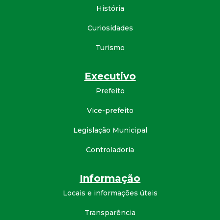
História
d
Curiosidades
e
Turismo
C
Executivo
o
Prefeito
n
Vice-prefeito
q
Legislação Municipal
Controladoria
u
Informação
i
Locais e informações úteis
s
Transparência