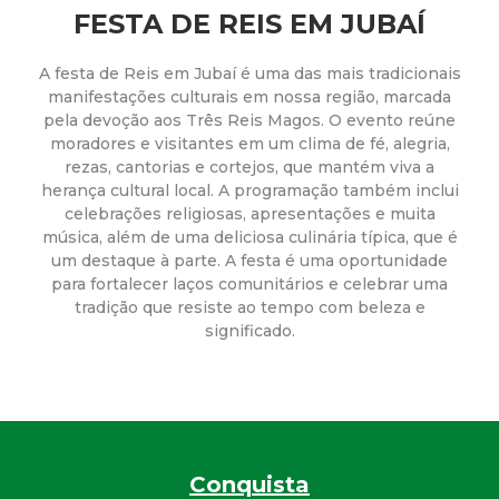
a
FESTA DE REIS EM JUBAÍ
M
A festa de Reis em Jubaí é uma das mais tradicionais
manifestações culturais em nossa região, marcada
u
pela devoção aos Três Reis Magos. O evento reúne
moradores e visitantes em um clima de fé, alegria,
n
rezas, cantorias e cortejos, que mantém viva a
herança cultural local. A programação também inclui
i
celebrações religiosas, apresentações e muita
música, além de uma deliciosa culinária típica, que é
c
um destaque à parte. A festa é uma oportunidade
para fortalecer laços comunitários e celebrar uma
tradição que resiste ao tempo com beleza e
i
significado.
p
a
l
Conquista