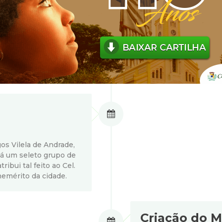
r
a
M
u
n
i
os Vilela de Andrade,
c
há um seleto grupo de
ibui tal feito ao Cel.
nemérito da cidade.
i
p
Criação do M