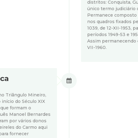
distritos: Conquista, G
único termo judiciário
Permanece composto d
nos quadros fixados pel
1039, de 12-XII-1953, p
períodos 1949-53 e 195
Assim permanecendo em 
VII-1960.
ica
no Triângulo Mineiro,
início do Século XIX
s que formam o
guês Manoel Bernardes
aram por vários donos
eireles do Carmo aqui
para fornecer