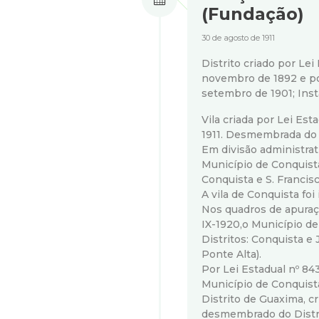
a
(Fundação)
30 de agosto de 1911
l
Distrito criado por Lei
d
novembro de 1892 e por
setembro de 1901; Ins
e
Vila criada por Lei Est
1911. Desmembrada do 
C
Em divisão administrati
Município de Conquist
o
Conquista e S. Francis
A vila de Conquista foi
Nos quadros de apuraç
n
IX-1920,o Município d
Distritos: Conquista e 
q
Ponte Alta).
Por Lei Estadual nº 84
u
Município de Conquist
Distrito de Guaxima, cr
desmembrado do Distri