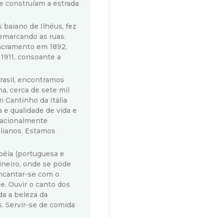
e construíam a estrada
 baiano de Ilhéus, fez
demarcando as ruas.
Sacramento em 1892,
911, consoante a
rasil, encontramos
a, cerca de sete mil
 Cantinho da Itália
 e qualidade de vida e
lacionalmente
alianos. Estamos
péia (portuguesa e
Mineiro, onde se pode
encantar-se com o
e. Ouvir o canto dos
da a beleza da
s. Servir-se de comida