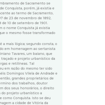
membramento de Sacramento se
 de Conquista, porém, já existia e
encente ao termo de Sacramento,
 07 de 23 de novembro de 1892,
 88 de 10 de setembro de 1901.
om o nome Conquista já existia
que o mesmo fosse transformado
, é a mais lógica; segundo consta, o
ado em homenagem ao sertanista
iniano Tavares, um baiano, que
traçado e projeto urbanístico da
gas e retilíneas. Tal
u em razão do mesmo ter sido
néis Domingos Vilela de Andrade e
 então, grandes proprietários de
término dos trabalhos, doutor
ém dos seus honorários, o direito
a do projeto urbanístico a
 como Conquista. Isto se deu
agem a cidade de Vitória da