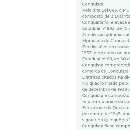
i
Conquista.
Pela dita Lei 843, o Mu
s
composto de 3 Distrito
Conquista foi elevada à
t
Estadual nº 893, de 10
Em divisão administrat
a
Município de Conquist
Em divisões territoriai
1937, bem como no qua
M
Estadual nº 88, de 30 
Conquista compreende 
G
comarca de Conquista
Distritos citados na di
No quadro fixado pelo 
de dezembro de 1938 p
Conquista é composto 
-e é termo único da c
Em virtude do Decreto-
dezembro de 1943, que 
vigorar no qüinqüênio 
Conquista ficou compo