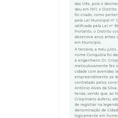
das três, pois o des
deu em 1911; o Distrito
foi criado, como pert
pela Lei Municipal nº.
ratificada pela Lei nº.
Portanto, o Distrito c
dezenove anos antes 
em Município.
A terceira, a meu juízo
nome Conquista foi d
e engenheiro Dr. Crisp
meticulosamente fez o 
cidade com avenidas lar
empreendimento se de
contratado pelos coro
Antônio Alves da Silva,
terras, sendo que, ao 
Crispiniano auferiu, al
de registrar na legend
denominação de Cidade
logicamente em homen