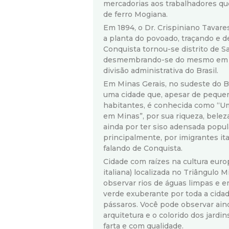
mercadorias aos trabalhadores qu
de ferro Mogiana.
Em 1894, o Dr. Crispiniano Tavares
a planta do povoado, traçando e 
Conquista tornou-se distrito de 
desmembrando-se do mesmo em 1
divisão administrativa do Brasil.
Em Minas Gerais, no sudeste do B
uma cidade que, apesar de pequen
habitantes, é conhecida como “Um
em Minas”, por sua riqueza, beleza
ainda por ter siso adensada popu
principalmente, por imigrantes it
falando de Conquista.
Cidade com raízes na cultura euro
italiana) localizada no Triângulo 
observar rios de águas limpas e 
verde exuberante por toda a cidad
pássaros. Você pode observar ain
arquitetura e o colorido dos jardin
farta e com qualidade.