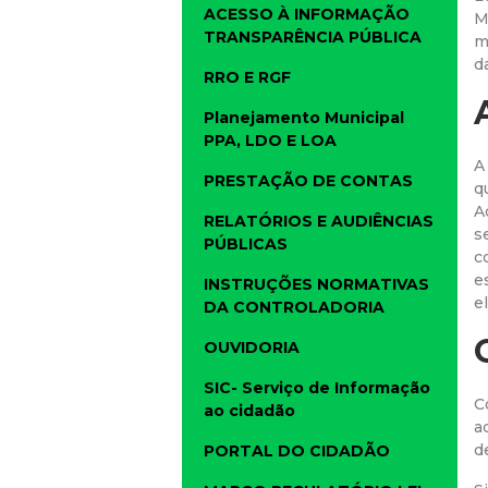
ACESSO À INFORMAÇÃO
M
TRANSPARÊNCIA PÚBLICA
m
d
RRO E RGF
Planejamento Municipal
PPA, LDO E LOA
A
PRESTAÇÃO DE CONTAS
q
A
RELATÓRIOS E AUDIÊNCIAS
s
PÚBLICAS
c
e
INSTRUÇÕES NORMATIVAS
e
DA CONTROLADORIA
OUVIDORIA
SIC- Serviço de Informação
C
ao cidadão
a
d
PORTAL DO CIDADÃO