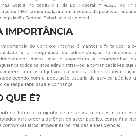
inas Gerais; no capítulo II da Lei Federal nº 4.320, de 17 
r
arço de 1964, sendo realçado em diversos dispositivos espars
a legislação Federal, Estadual e Municipal.
a
A IMPORTÂNCIA
M
 importância do Controle Interno é manter e fortalecer a b
u
ualidade e a integridade da administração, fornecendo 
dministrador dados que o capacitem a acompanhar c
egurança todos os atos administrativos, a tomar decisões que 
n
oadunem com os objetivos da política administrativa traçad
stabelecendo com a população usuária do serviço público 
i
lo de respeitabilidade e confiança.
c
O QUE É?
i
ontrole Interno: conjunto de recursos, métodos e process
dotados pela própria gerência do setor público, com a finalida
p
e comprovar fatos, impedir erros, fraudes e ineficiência;