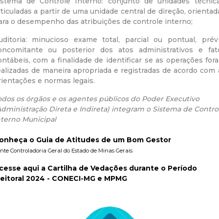
istema de Controle Interno: conjunto de unidades técnica
a
rticuladas a partir de uma unidade central de direção, orientad
ara o desempenho das atribuições de controle interno;
l
uditoria: minucioso exame total, parcial ou pontual, prévi
oncomitante ou posterior dos atos administrativos e fat
d
ontábeis, com a finalidade de identificar se as operações for
ealizadas de maneira apropriada e registradas de acordo com 
e
rientações e normas legais.
C
odos os órgãos e os agentes públicos do Poder Executivo
Administração Direta e Indireta) integram o Sistema de Contro
nterno Municipal
o
onheça o Guia de Atitudes de um Bom Gestor
n
nte Controladoria Geral do Estado de Minas Gerais
cesse aqui a Cartilha de Vedações durante o Período
q
leitoral 2024 - CONECI-MG e MPMG
u