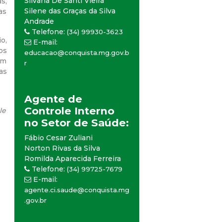
Silvana De Santi Vieira
s,
Silene das Graças da Silva
as
Andrade
Telefone:
(34) 99930-3623
o,
E-mail:
os
educacao@conquista.mg.gov.b
am
r
as
Agente de
Controle Interno
le
no Setor de Saúde:
Fábio Cesar Zuliani
Norton Rivas da Silva
Romilda Aparecida Ferreira
Telefone:
(34) 99725-7679
E-mail:
agente.ci.saude@conquista.mg
.gov.br