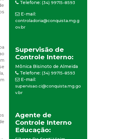
Telefone:
(34) 99715-8593
de
os
E-mail:
controladoria@conquista.mg.g
ov.br
oa
Supervisão de
ao
Controle Interno:
om
Mônica Bisinoto de Almeida
se
Telefone:
a,
(34) 99715-8593
E-mail:
um
supervisao.ci@conquista.mg.go
v.br
Agente de
os
Controle Interno
de
Educação: