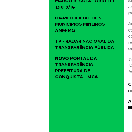
S
MARCO REGULATÓRIO LEI
a
13.019/14
p
DIÁRIO OFICIAL DOS
A
MUNICÍPIOS MINEIROS
c
AMM-MG
c
TP - RADAR NACIONAL DA
r
TRANSPARÊNCIA PÚBLICA
o
NOVO PORTAL DA
T
TRANSPARÊNCIA
(
PREFEITURA DE
I
CONQUISTA – MGA
C
Fo
A
E