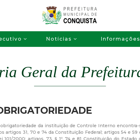
Pular
para
o
P
conteúdo
ecutivo
Notícias
Informaçõe
principal
r
e
ria Geral da Prefeitur
f
e
i
OBRIGATORIEDADE
t
 obrigatoriedade da instituição de Controle Interno encontra-
os artigos 31, 70 e 74 da Constituição Federal; artigos 54 e 59 
u
ei 101/2000; artigos. 73, § 1º, 74 e 81 Constituição do Estado 