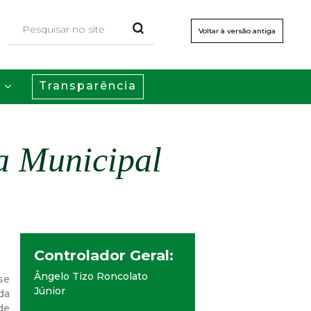
Voltar à versão antiga
Transparência
s
a Municipal
Controlador Geral:
Ângelo Tizo Roncolato
se
Júnior
da
de