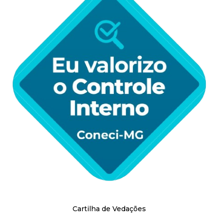
i
s
t
a
M
G
Cartilha de Vedações