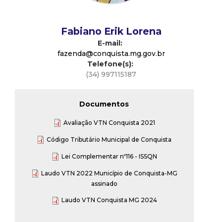
d
Fabiano Erik Lorena
e
E-mail:
fazenda@conquista.mg.gov.br
C
Telefone(s):
(34) 997115187
o
Documentos
n
Avaliação VTN Conquista 2021
q
Código Tributário Municipal de Conquista
u
Lei Complementar nº116 - ISSQN
Laudo VTN 2022 Município de Conquista-MG
i
assinado
Laudo VTN Conquista MG 2024
s