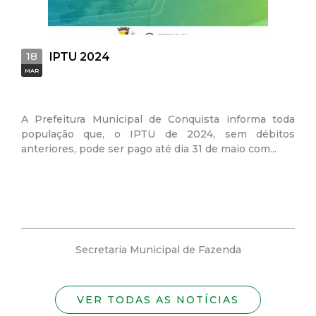
18
26
IPTU 2024
MAR
SET
A Prefeitura Municipal de Conquista informa toda
Foi 
população que, o IPTU de 2024, sem débitos
Nor
anteriores, pode ser pago até dia 31 de maio com...
para
Secretaria Municipal de Fazenda
VER TODAS AS NOTÍCIAS