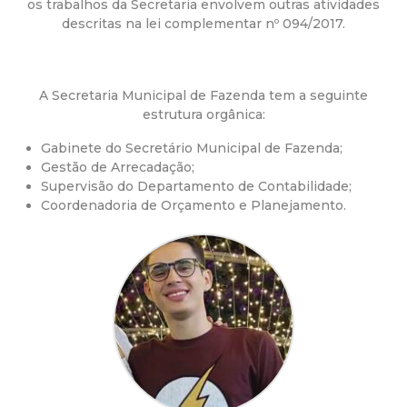
a
os trabalhos da Secretaria envolvem outras atividades
descritas na lei complementar nº 094/2017.
M
u
A Secretaria Municipal de Fazenda tem a seguinte
estrutura orgânica:
n
Gabinete do Secretário Municipal de Fazenda;
i
Gestão de Arrecadação;
Supervisão do Departamento de Contabilidade;
Coordenadoria de Orçamento e Planejamento.
c
i
p
a
l