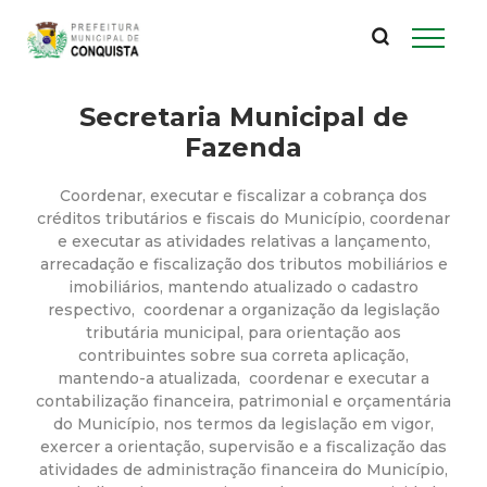
P
Pular
para
r
o
conteúdo
Secretaria Municipal de
e
principal
Fazenda
f
Coordenar, executar e fiscalizar a cobrança dos
e
créditos tributários e fiscais do Município, coordenar
e executar as atividades relativas a lançamento,
arrecadação e fiscalização dos tributos mobiliários e
i
imobiliários, mantendo atualizado o cadastro
respectivo, coordenar a organização da legislação
t
tributária municipal, para orientação aos
contribuintes sobre sua correta aplicação,
u
mantendo-a atualizada, coordenar e executar a
contabilização financeira, patrimonial e orçamentária
do Município, nos termos da legislação em vigor,
r
exercer a orientação, supervisão e a fiscalização das
atividades de administração financeira do Município,