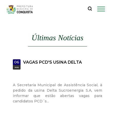
P
Pular
para
r
o
conteúdo
e
principal
Últimas Notícias
f
e
06
VAGAS PCD'S USINA DELTA
i
MAI
t
A Secretaria Municipal de Assistência Social, à
u
pedido da usina Delta Sucroenergia S.A, vem
informar que estão abertas vagas para
r
candidatos PCD´s...