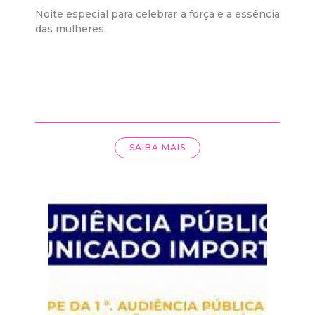
Noite especial para celebrar a força e a essência
d
das mulheres.
e
C
o
SAIBA MAIS
n
q
u
i
s