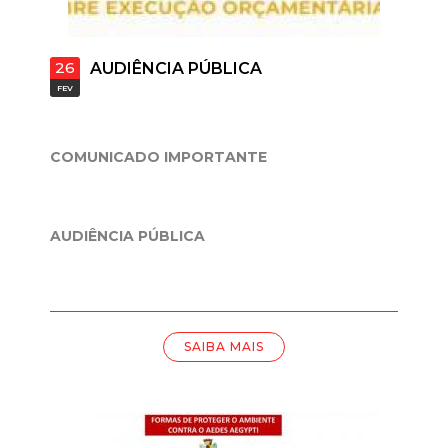
t
a
26
AUDIÊNCIA PÚBLICA
FEV
M
G
COMUNICADO IMPORTANTE
AUDIÊNCIA PÚBLICA
SAIBA MAIS