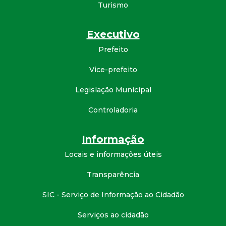
Turismo
d
Executivo
e
Prefeito
C
Vice-prefeito
o
Legislação Municipal
n
Controladoria
q
Informação
Locais e informações úteis
u
Transparência
i
SIC - Serviço de Informação ao Cidadão
s
Serviços ao cidadão