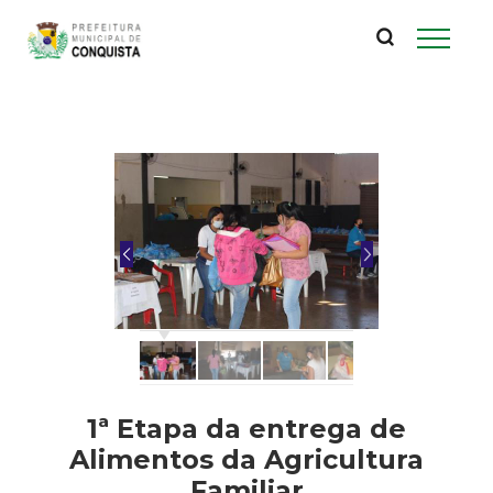
P
Pular
para
r
o
conteúdo
e
principal
f
e
i
t
u
1ª Etapa da entrega de
r
Alimentos da Agricultura
Familiar