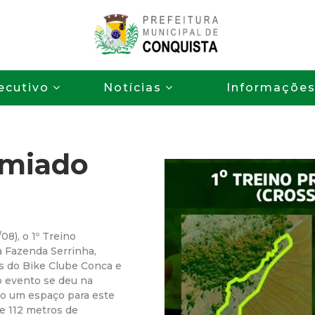
Pular
para
o
P
conteúdo
ecutivo
Notícias
Informaçõe
principal
r
e
emiado
f
e
i
8), o 1º Treino
a Fazenda Serrinha,
t
s do Bike Clube Conca e
do evento se deu na
do um espaço para este
u
 e 112 metros de