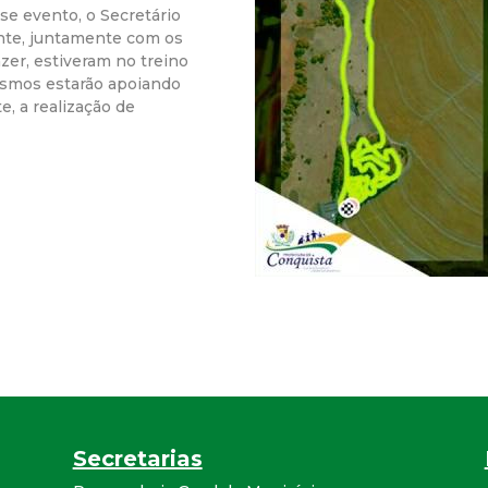
se evento, o Secretário
r
nte, juntamente com os
zer, estiveram no treino
a
esmos estarão apoiando
e, a realização de
M
u
n
i
c
i
p
Secretarias