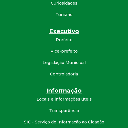
Curiosidades
d
Turismo
e
Executivo
C
Prefeito
o
Vice-prefeito
n
Legislação Municipal
Controladoria
q
u
Informação
Locais e informações úteis
i
Transparência
s
SIC - Serviço de Informação ao Cidadão