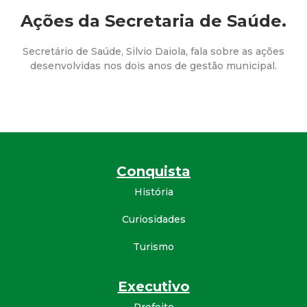
a
Ações da Secretaria de Saúde.
M
Secretário de Saúde, Silvio Daiola, fala sobre as ações
u
desenvolvidas nos dois anos de gestão municipal.
n
i
c
Conquista
i
História
Curiosidades
p
Turismo
a
Executivo
l