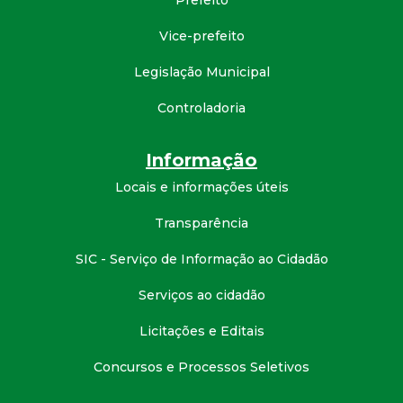
Prefeito
d
Vice-prefeito
e
Legislação Municipal
C
Controladoria
o
Informação
Locais e informações úteis
n
Transparência
q
SIC - Serviço de Informação ao Cidadão
u
Serviços ao cidadão
i
Licitações e Editais
s
Concursos e Processos Seletivos