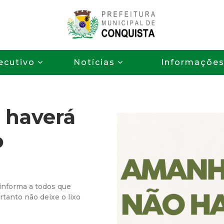
Pular
para
o
P
conteúdo
ecutivo
Notícias
Informaçõe
principal
r
e
 haverá
f
o
e
i
 informa a todos que
t
rtanto não deixe o lixo
u