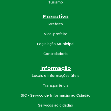
Turismo
d
Executivo
e
Prefeito
C
Vice-prefeito
o
Legislação Municipal
n
Controladoria
q
Informação
Locais e informações úteis
u
Transparência
i
SIC - Serviço de Informação ao Cidadão
s
Serviços ao cidadão