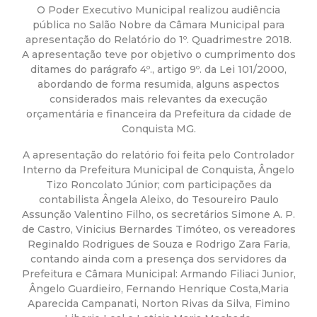
a
O Poder Executivo Municipal realizou audiência
pública no Salão Nobre da Câmara Municipal para
M
apresentação do Relatório do 1º. Quadrimestre 2018.
A apresentação teve por objetivo o cumprimento dos
u
ditames do parágrafo 4º., artigo 9º. da Lei 101/2000,
abordando de forma resumida, alguns aspectos
n
considerados mais relevantes da execução
orçamentária e financeira da Prefeitura da cidade de
Conquista MG.
i
A apresentação do relatório foi feita pelo Controlador
c
Interno da Prefeitura Municipal de Conquista, Ângelo
Tizo Roncolato Júnior; com participações da
i
contabilista Ângela Aleixo, do Tesoureiro Paulo
Assunção Valentino Filho, os secretários Simone A. P.
de Castro, Vinicius Bernardes Timóteo, os vereadores
p
Reginaldo Rodrigues de Souza e Rodrigo Zara Faria,
contando ainda com a presença dos servidores da
a
Prefeitura e Câmara Municipal: Armando Filiaci Junior,
Ângelo Guardieiro, Fernando Henrique Costa,Maria
l
Aparecida Campanati, Norton Rivas da Silva, Fimino