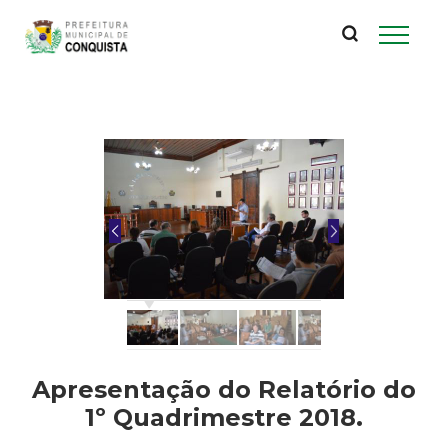
P
Pular
para
r
o
conteúdo
e
principal
f
e
i
t
u
Apresentação do Relatório do
r
1º Quadrimestre 2018.