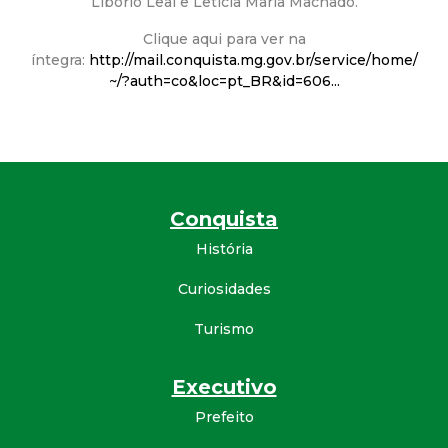
Liborio Leal e Leticia Maria Machado.
d
Clique aqui para ver na
íntegra:
http://mail.conquista.mg.gov.br/service/home/
e
~/?auth=co&loc=pt_BR&id=606...
C
o
Conquista
n
História
q
Curiosidades
u
Turismo
i
Executivo
s
Prefeito