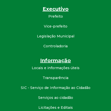
d
Executivo
Prefeito
e
Vice-prefeito
C
Legislação Municipal
o
Controladoria
n
Informação
q
Locais e informações úteis
u
Transparência
SIC - Serviço de Informação ao Cidadão
i
Serviços ao cidadão
s
Licitações e Editais