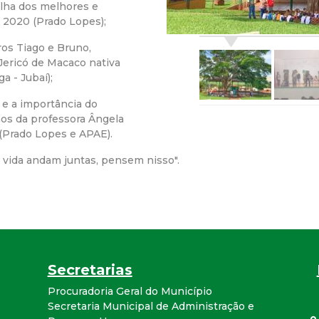
olha dos melhores e
r
 2020 (Prado Lopes);
os Tiago e Bruno,
a
Jericó de Macaco nativa
a - Jubaí);
M
 e a importância do
os da professora Ângela
u
 (Prado Lopes e APAE).
n
e vida andam juntas, pensem nisso".
i
c
i
Secretarias
p
Procuradoria Geral do Município
Secretaria Municipal de Administração e