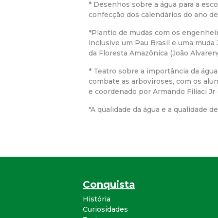
* Desenhos sobre a água para a esc
confecção dos calendários do ano de
*Plantio de mudas com os engenheir
inclusive um Pau Brasil e uma muda 
da Floresta Amazônica (João Alvareng
* Teatro sobre a importância da água
combate as arboviroses, com os alun
e coordenado por Armando Filiaci Jr
"A qualidade da água e a qualidade d
Conquista
História
Curiosidades