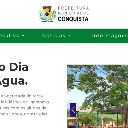
Pular
para
o
P
conteúdo
ecutivo
Notícias
Informaçõe
principal
r
e
o Dia
f
Água.
e
i
 a Secretaria de Meio
drelétrica de Igarapava
t
tivas com os alunos da
rado Lopes, dentre elas
u