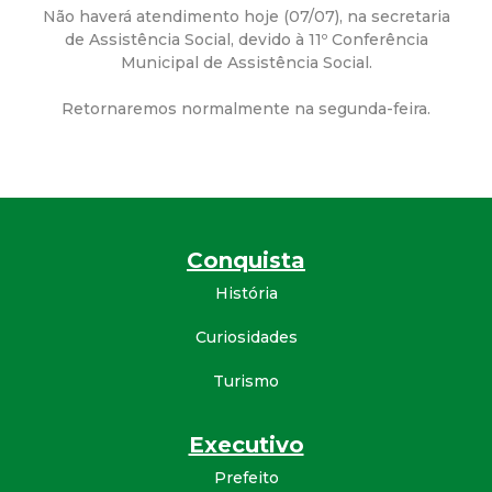
a
Não haverá atendimento hoje (07/07), na secretaria
de Assistência Social, devido à 11º Conferência
M
Municipal de Assistência Social.
u
Retornaremos normalmente na segunda-feira.
n
i
c
Conquista
História
i
Curiosidades
p
Turismo
a
Executivo
l
Prefeito