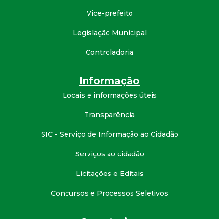
d
Vice-prefeito
Legislação Municipal
e
Controladoria
C
Informação
o
Locais e informações úteis
n
Transparência
q
SIC - Serviço de Informação ao Cidadão
u
Serviços ao cidadão
Licitações e Editais
i
Concursos e Processos Seletivos
s