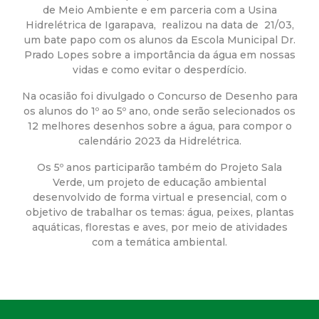
a
de Meio Ambiente e em parceria com a Usina
Hidrelétrica de Igarapava, realizou na data de 21/03,
M
um bate papo com os alunos da Escola Municipal Dr.
Prado Lopes sobre a importância da água em nossas
u
vidas e como evitar o desperdício.
Na ocasião foi divulgado o Concurso de Desenho para
n
os alunos do 1º ao 5º ano, onde serão selecionados os
12 melhores desenhos sobre a água, para compor o
i
calendário 2023 da Hidrelétrica.
c
Os 5º anos participarão também do Projeto Sala
Verde, um projeto de educação ambiental
desenvolvido de forma virtual e presencial, com o
i
objetivo de trabalhar os temas: água, peixes, plantas
aquáticas, florestas e aves, por meio de atividades
p
com a temática ambiental.
a
l