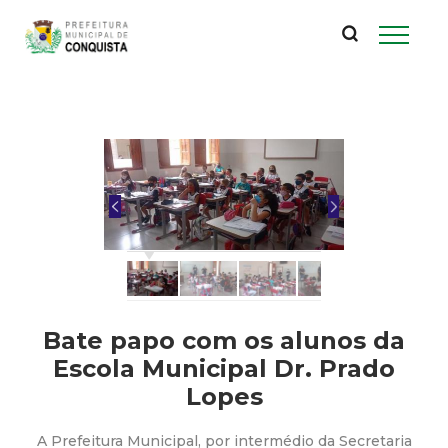
P
Pular
para
r
o
conteúdo
e
principal
f
e
i
t
Bate papo com os alunos da
u
Escola Municipal Dr. Prado
Lopes
r
A Prefeitura Municipal, por intermédio da Secretaria