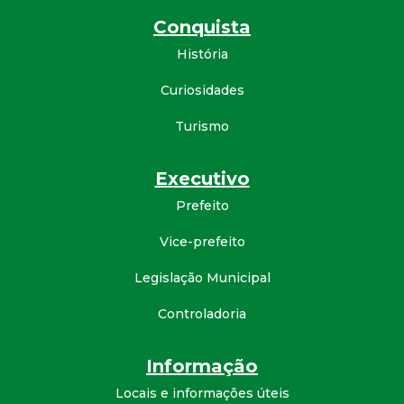
d
Conquista
História
e
Curiosidades
C
Turismo
o
Executivo
n
Prefeito
q
Vice-prefeito
Legislação Municipal
u
Controladoria
i
Informação
s
Locais e informações úteis