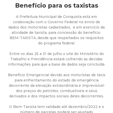
a
Benefício para os taxistas
M
A Prefeitura Municipal de Conquista está em
colaboração com o Governo Federal no envio de
u
dados dos motoristas cadastrados, e em exercício da
atividade de taxista, para concessão do benefício
n
BEM-TAXISTA, desde que respeitados os requisitos
do programa federal.
i
Entre os dias 25 a 31 de julho o site do Ministério do
c
Trabalho e Previdência estará colhendo as devidas
informações para que a base de dados seja concluída.
i
Benefício Emergencial devido aos motoristas de táxis
para enfrentamento do estado de emergência
p
decorrente da elevação extraordinária e imprevisível
dos preços do petróleo, combustíveis e seus
a
derivados e dos impactos sociais deles decorrentes.
O Bem-Taxista tem validade até dezembro/2022 e o
l
número de parcelas poderá ser ajustado