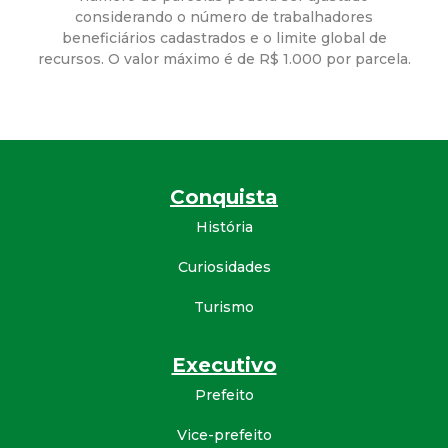
considerando o número de trabalhadores
d
beneficiários cadastrados e o limite global de
recursos. O valor máximo é de R$ 1.000 por parcela.
e
C
o
Conquista
n
História
q
Curiosidades
Turismo
u
i
Executivo
Prefeito
s
Vice-prefeito