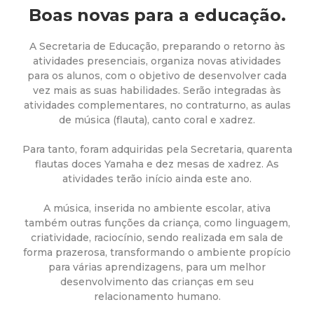
a
Boas novas para a educação.
M
A Secretaria de Educação, preparando o retorno às
atividades presenciais, organiza novas atividades
u
para os alunos, com o objetivo de desenvolver cada
vez mais as suas habilidades. Serão integradas às
n
atividades complementares, no contraturno, as aulas
de música (flauta), canto coral e xadrez.
i
Para tanto, foram adquiridas pela Secretaria, quarenta
c
flautas doces Yamaha e dez mesas de xadrez. As
atividades terão início ainda este ano.
i
A música, inserida no ambiente escolar, ativa
também outras funções da criança, como linguagem,
p
criatividade, raciocínio, sendo realizada em sala de
forma prazerosa, transformando o ambiente propício
a
para várias aprendizagens, para um melhor
desenvolvimento das crianças em seu
relacionamento humano.
l