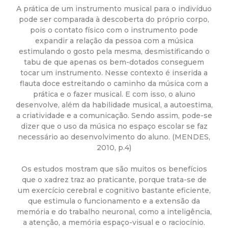
A prática de um instrumento musical para o indivíduo
d
pode ser comparada à descoberta do próprio corpo,
pois o contato físico com o instrumento pode
e
expandir a relação da pessoa com a música
estimulando o gosto pela mesma, desmistificando o
C
tabu de que apenas os bem-dotados conseguem
tocar um instrumento. Nesse contexto é inserida a
flauta doce estreitando o caminho da música com a
o
prática e o fazer musical. E com isso, o aluno
desenvolve, além da habilidade musical, a autoestima,
n
a criatividade e a comunicação. Sendo assim, pode-se
dizer que o uso da música no espaço escolar se faz
q
necessário ao desenvolvimento do aluno. (MENDES,
2010, p.4)
u
Os estudos mostram que são muitos os benefícios
que o xadrez traz ao praticante, porque trata-se de
i
um exercício cerebral e cognitivo bastante eficiente,
que estimula o funcionamento e a extensão da
s
memória e do trabalho neuronal, como a inteligência,
a atenção, a memória espaço-visual e o raciocínio.