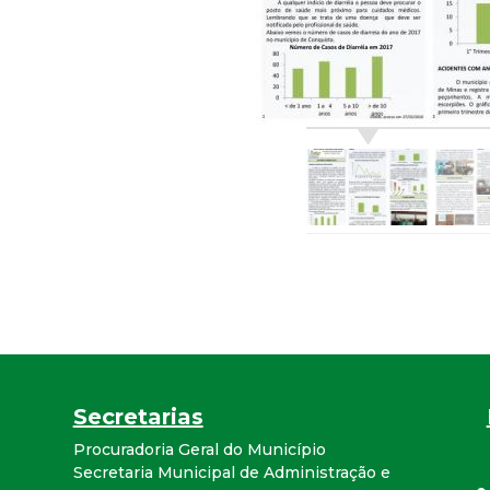
r
a
M
u
n
i
c
i
Secretarias
p
Procuradoria Geral do Município
Secretaria Municipal de Administração e