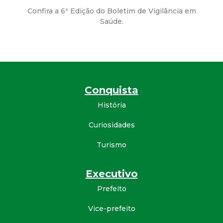
a
Confira a 6ª Edição do Boletim de Vigilância em
M
Saúde.
u
n
Conquista
i
História
c
Curiosidades
i
Turismo
p
Executivo
a
Prefeito
Vice-prefeito
l