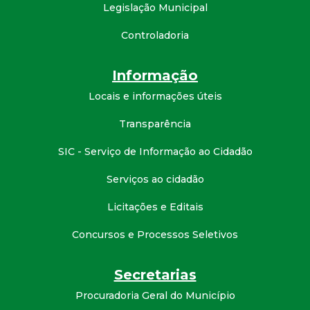
Legislação Municipal
d
Controladoria
e
Informação
C
Locais e informações úteis
o
Transparência
n
SIC - Serviço de Informação ao Cidadão
Serviços ao cidadão
q
Licitações e Editais
u
Concursos e Processos Seletivos
i
Secretarias
s
Procuradoria Geral do Município