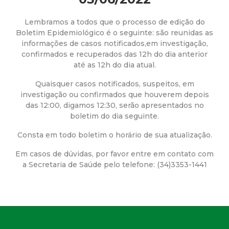
a
M
Lembramos a todos que o processo de edição do
Boletim Epidemiológico é o seguinte: são reunidas as
informações de casos notificados,em investigação,
u
confirmados e recuperados das 12h do dia anterior
até as 12h do dia atual.
n
Quaisquer casos notificados, suspeitos, em
i
investigação ou confirmados que houverem depois
das 12:00, digamos 12:30, serão apresentados no
boletim do dia seguinte.
c
Consta em todo boletim o horário de sua atualização.
i
Em casos de dúvidas, por favor entre em contato com
a Secretaria de Saúde pelo telefone: (34)3353-1441
p
a
l