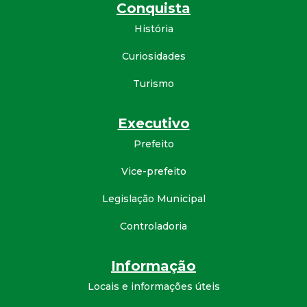
Conquista
d
História
e
Curiosidades
C
Turismo
o
Executivo
Prefeito
n
Vice-prefeito
q
Legislação Municipal
u
Controladoria
i
Informação
s
Locais e informações úteis