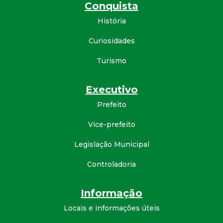
Conquista
d
História
e
Curiosidades
C
Turismo
o
Executivo
Prefeito
n
Vice-prefeito
q
Legislação Municipal
u
Controladoria
i
Informação
s
Locais e informações úteis