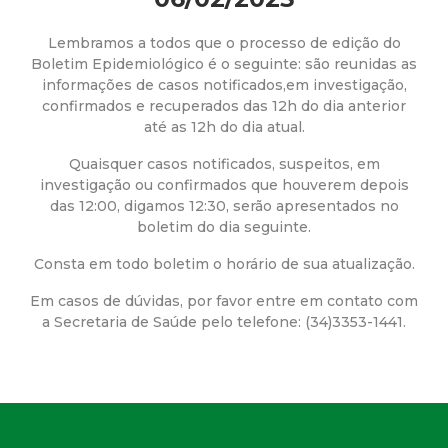
a
M
Lembramos a todos que o processo de edição do
Boletim Epidemiológico é o seguinte: são reunidas as
informações de casos notificados,em investigação,
u
confirmados e recuperados das 12h do dia anterior
até as 12h do dia atual.
n
Quaisquer casos notificados, suspeitos, em
i
investigação ou confirmados que houverem depois
das 12:00, digamos 12:30, serão apresentados no
boletim do dia seguinte.
c
Consta em todo boletim o horário de sua atualização.
i
Em casos de dúvidas, por favor entre em contato com
a Secretaria de Saúde pelo telefone: (34)3353-1441.
p
a
l