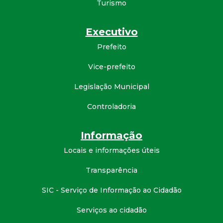
Turismo
d
Executivo
e
Prefeito
C
Vice-prefeito
o
Legislação Municipal
Controladoria
n
q
Informação
Locais e informações úteis
u
Transparência
i
SIC - Serviço de Informação ao Cidadão
s
Serviços ao cidadão