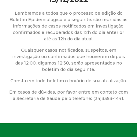
a
M
Lembramos a todos que o processo de edição do
Boletim Epidemiológico é o seguinte: são reunidas as
informações de casos notificados,em investigação,
u
confirmados e recuperados das 12h do dia anterior
até as 12h do dia atual.
n
Quaisquer casos notificados, suspeitos, em
i
investigação ou confirmados que houverem depois
das 12:00, digamos 12:30, serão apresentados no
boletim do dia seguinte.
c
Consta em todo boletim o horário de sua atualização.
i
Em casos de dúvidas, por favor entre em contato com
a Secretaria de Saúde pelo telefone: (34)3353-1441.
p
a
l