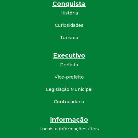
Conquista
d
História
e
Curiosidades
C
Turismo
o
Executivo
Prefeito
n
Vice-prefeito
q
Legislação Municipal
u
Controladoria
i
Informação
s
Locais e informações úteis