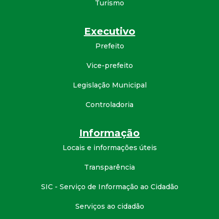
Turismo
d
Executivo
e
Prefeito
C
Vice-prefeito
o
Legislação Municipal
Controladoria
n
q
Informação
Locais e informações úteis
u
Transparência
i
SIC - Serviço de Informação ao Cidadão
s
Serviços ao cidadão