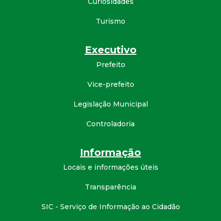
Curiosidades
d
Turismo
e
Executivo
C
Prefeito
o
Vice-prefeito
Legislação Municipal
n
Controladoria
q
Informação
u
Locais e informações úteis
i
Transparência
s
SIC - Serviço de Informação ao Cidadão