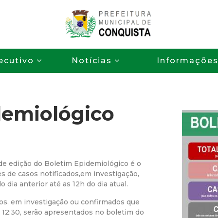
Pular
para
o
P
conteúdo
ecutivo
Notícias
Informaçõe
principal
r
e
demiológico
f
e
i
e edição do Boletim Epidemiológico é o
s de casos notificados,em investigação,
t
dia anterior até as 12h do dia atual.
tos, em investigação ou confirmados que
u
12:30, serão apresentados no boletim do