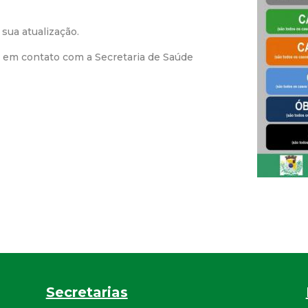
r
sua atualização.
a
e em contato com a Secretaria de Saúde
M
u
n
i
c
i
p
Secretarias