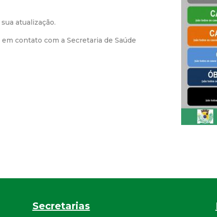
r
sua atualização.
a
e em contato com a Secretaria de Saúde
M
u
n
i
c
i
p
Secretarias