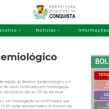
Pular
para
o
P
conteúdo
ecutivo
Notícias
Informaçõe
principal
r
e
demiológico
f
e
i
e edição do Boletim Epidemiológico é o
s de casos notificados,em investigação,
t
dia anterior até as 12h do dia atual.
tos, em investigação ou confirmados que
u
12:30, serão apresentados no boletim do