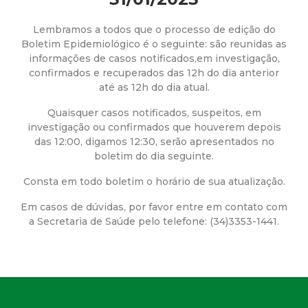
a
M
Lembramos a todos que o processo de edição do
Boletim Epidemiológico é o seguinte: são reunidas as
informações de casos notificados,em investigação,
u
confirmados e recuperados das 12h do dia anterior
até as 12h do dia atual.
n
Quaisquer casos notificados, suspeitos, em
i
investigação ou confirmados que houverem depois
das 12:00, digamos 12:30, serão apresentados no
boletim do dia seguinte.
c
Consta em todo boletim o horário de sua atualização.
i
Em casos de dúvidas, por favor entre em contato com
a Secretaria de Saúde pelo telefone: (34)3353-1441.
p
a
l