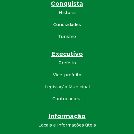
Conquista
d
História
e
Curiosidades
C
Turismo
o
Executivo
Prefeito
n
Vice-prefeito
q
Legislação Municipal
u
Controladoria
i
Informação
s
Locais e informações úteis