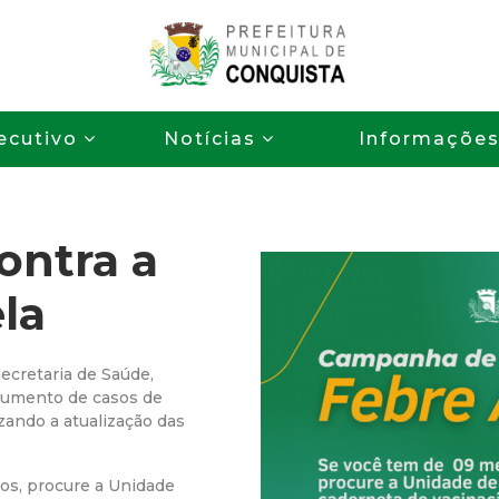
Pular
para
o
P
conteúdo
ecutivo
Notícias
Informaçõe
principal
r
e
ntra a
f
la
e
i
Secretaria de Saúde,
 aumento de casos de
t
izando a atualização das
u
os, procure a Unidade