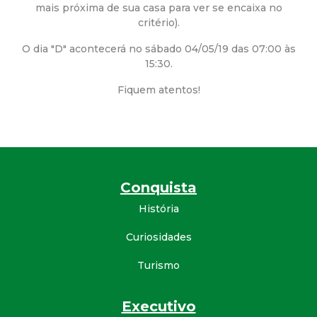
mais próxima de sua casa para ver se encaixa no
d
critério).
O dia "D" acontecerá no sábado 04/05/19 das 07:00 às
e
15:30.
C
Fiquem atentos!
o
n
Conquista
q
História
u
Curiosidades
i
Turismo
s
Executivo