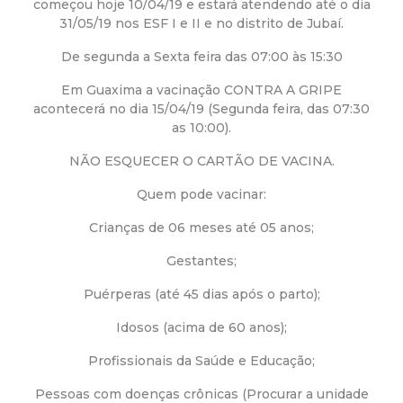
a
começou hoje 10/04/19 e estará atendendo até o dia
31/05/19 nos ESF I e II e no distrito de Jubaí.
M
De segunda a Sexta feira das 07:00 às 15:30
u
Em Guaxima a vacinação CONTRA A GRIPE
acontecerá no dia 15/04/19 (Segunda feira, das 07:30
n
as 10:00).
NÃO ESQUECER O CARTÃO DE VACINA.
i
Quem pode vacinar:
c
Crianças de 06 meses até 05 anos;
i
Gestantes;
Puérperas (até 45 dias após o parto);
p
Idosos (acima de 60 anos);
a
Profissionais da Saúde e Educação;
l
Pessoas com doenças crônicas (Procurar a unidade