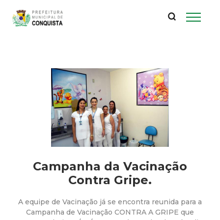
P
Pular
para
r
o
conteúdo
e
principal
f
e
i
t
Campanha da Vacinação
u
Contra Gripe.
r
A equipe de Vacinação já se encontra reunida para a
Campanha de Vacinação CONTRA A GRIPE que