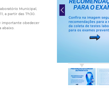
r
boratório Municipal,
, a partir das 7h30.
a
 é importante obedecer
 abaixo.
M
u
n
i
c
i
p