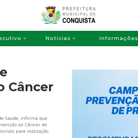
Pular
para
o
P
conteúdo
ecutivo
Notícias
Informaçõe
principal
r
e
e
f
o Câncer
e
i
t
 de Saúde, informa que
evenção ao Câncer de
u
toriais para realização