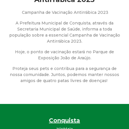
a
M
Campanha de Vacinação Antirrábica 2023
A Prefeitura Municipal de Conquista, através da
u
Secretaria Municipal de Saúde, informa a toda
população sobre a essencial Campanha de Vacinação
n
Antirrábica 2023.
Hoje, o ponto de vacinação estará no Parque de
i
Exposição João de Araújo.
c
Proteja seus pets e contribua para a segurança de
nossa comunidade. Juntos, podemos manter nossos
i
amigos de quatro patas livres de doenças!
p
a
Conquista
l