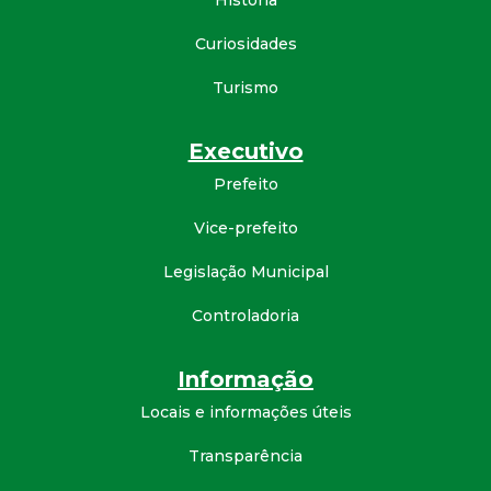
História
d
Curiosidades
e
Turismo
C
Executivo
o
Prefeito
Vice-prefeito
n
Legislação Municipal
q
Controladoria
u
Informação
i
Locais e informações úteis
s
Transparência