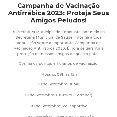
a
Campanha de Vacinação
M
Antirrábica 2023: Proteja Seus
Amigos Peludos!
u
A Prefeitura Municipal de Conquista, por meio da
n
Secretaria Municipal de Saúde, informa a toda
população sobre a importante Campanha de
i
Vacinação Antirrábica 2023. É hora de garantir a
proteção de nossos amigos de quatro patas!
c
Confira os pontos e horários de vacinação:
i
Horário: 08h às 15h
18 de Setembro: Jubaí
p
19 de Setembro: Cruzeiro (Corredor)
a
20 de Setembro: Poliesportivo
l
21 de Setembro: Parque de Exposição