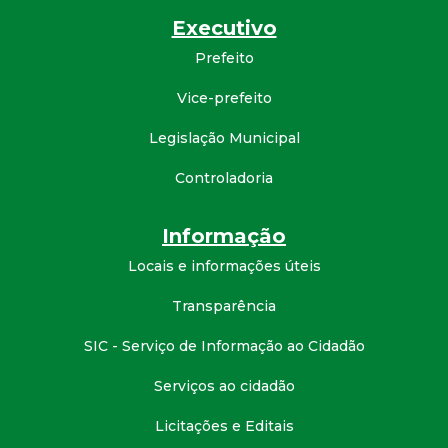
d
Executivo
Prefeito
e
Vice-prefeito
C
Legislação Municipal
o
Controladoria
n
Informação
q
Locais e informações úteis
Transparência
u
SIC - Serviço de Informação ao Cidadão
i
Serviços ao cidadão
s
Licitações e Editais