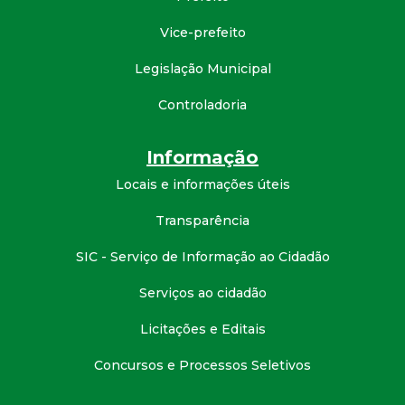
d
Vice-prefeito
e
Legislação Municipal
Controladoria
C
o
Informação
Locais e informações úteis
n
Transparência
q
SIC - Serviço de Informação ao Cidadão
u
Serviços ao cidadão
i
Licitações e Editais
Concursos e Processos Seletivos
s