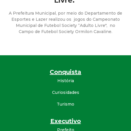
a
Livre."
M
A Prefeitura Municipal, por meio do Departamento de
Esportes e Lazer realizou os jogos do Campeonato
Municipal de Futebol Society “Adulto Livre", no
u
Campo de Futebol Society Ormilon Cavaline.
n
i
c
Conquista
História
i
Curiosidades
p
Turismo
a
Executivo
l
Prefeito