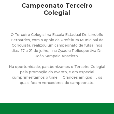
a
Campeonato Terceiro
M
Colegial
u
O Terceiro Colegial na Escola Estadual Dr. Lindolfo
n
Bernardes, com o apoio da Prefeitura Municipal de
Conquista, realizou um campeonato de futsal nos
i
dias 17 a 21 de julho, na Quadra Poliesportiva Dr.
João Sampaio Anacleto.
c
Na oportunidade, parabenizamos o Terceiro Colegial
i
pela promoção do evento, e em especial
cumprimentamos o time ´´Grandes amigos``, os
quais foram vencedores do campeonato.
p
a
l