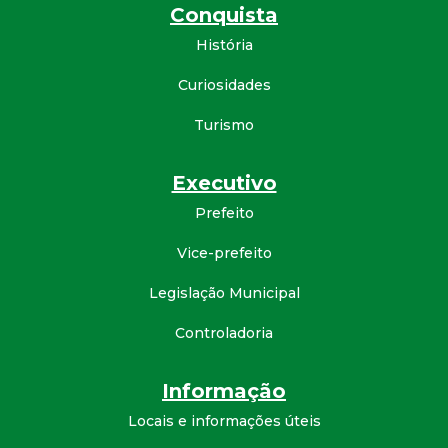
Conquista
d
História
e
Curiosidades
C
Turismo
o
Executivo
Prefeito
n
Vice-prefeito
q
Legislação Municipal
u
Controladoria
i
Informação
s
Locais e informações úteis