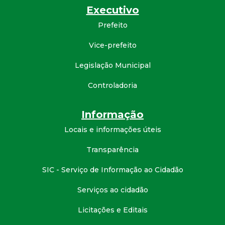
Executivo
d
Prefeito
e
Vice-prefeito
C
Legislação Municipal
o
Controladoria
n
Informação
Locais e informações úteis
q
Transparência
u
SIC - Serviço de Informação ao Cidadão
i
Serviços ao cidadão
s
Licitações e Editais