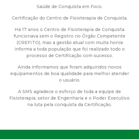
a
Saúde de Conquista em Foco.
M
Certificação do Centro de Fisioterapia de Conquista.
u
Há 17 anos o Centro de Fisioterapia de Conquista
funcionava sem o Registro no Órgão Competente
n
(CREFITO), mas a gestão atual com muita honra
informa a toda população que foi realizado todo o
processo de Certificação com sucesso.
i
Ainda informamos que foram adquiridos novos
c
equipamentos de boa qualidade para melhor atender
o usuário.
i
A SMS agradece o esforço de toda a equipe de
Fisioterapia, setor de Engenharia e o Poder Executivo
p
na luta pela conquista da Certificação.
a
l