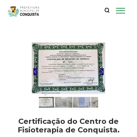
P
Pular
para
r
o
conteúdo
e
principal
f
e
i
t
u
Certificação do Centro de
r
Fisioterapia de Conquista.