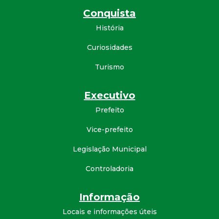
Conquista
d
História
e
Curiosidades
C
Turismo
o
Executivo
n
Prefeito
q
Vice-prefeito
Legislação Municipal
u
Controladoria
i
Informação
s
Locais e informações úteis