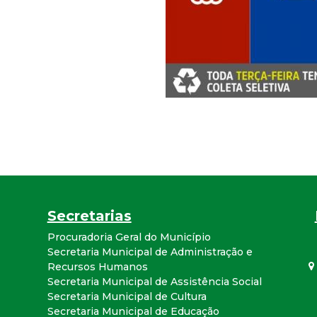
r
a
M
u
n
i
Secretarias
c
Procuradoria Geral do Município
Secretaria Municipal de Administração e
i
Recursos Humanos
Secretaria Municipal de Assistência Social
p
Secretaria Municipal de Cultura
Secretaria Municipal de Educação