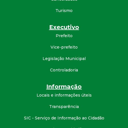
d
Turismo
e
Executivo
C
Prefeito
Vice-prefeito
o
Legislação Municipal
n
Controladoria
q
Informação
u
Locais e informações úteis
i
Transparência
s
SIC - Serviço de Informação ao Cidadão