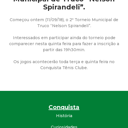
a
Spirandeli”.
M
Começou ontem (11/09/18), o 2º Torneio Municipal de
u
Truco “Nelson Spirandeli”.
Interessados em participar ainda do torneio pode
n
comparecer nesta quinta feira para fazer a inscrição a
partir das 19h30min.
i
Os jogos acontecerão toda terça e quinta feira no
c
Conquista Tênis Clube.
i
p
Conquista
a
História
l
Curiosidades