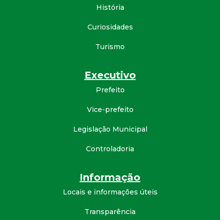
História
d
Curiosidades
e
Turismo
C
Executivo
o
Prefeito
n
Vice-prefeito
Legislação Municipal
q
Controladoria
u
Informação
i
Locais e informações úteis
s
Transparência