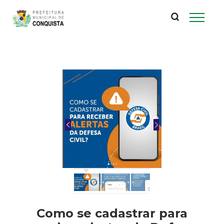
P
Pular
para
r
o
conteúdo
e
principal
f
e
i
t
u
r
Como se cadastrar para