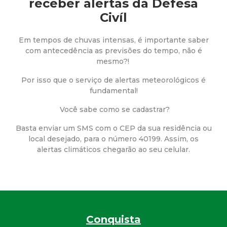
a
receber alertas da Defesa
Civíl
M
Em tempos de chuvas intensas, é importante saber
u
com antecedência as previsões do tempo, não é
mesmo?!
n
Por isso que o serviço de alertas meteorológicos é
fundamental!
i
Você sabe como se cadastrar?
c
Basta enviar um SMS com o CEP da sua residência ou
local desejado, para o número 40199. Assim, os
i
alertas climáticos chegarão ao seu celular.
p
a
l
Conquista