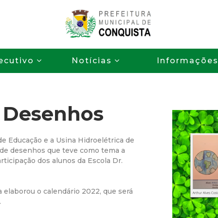
Pular
para
o
P
conteúdo
ecutivo
Notícias
Informaçõe
principal
r
e
 Desenhos
f
e
 de Educação e a Usina Hidroelétrica de
o de desenhos que teve como tema a
i
ticipação dos alunos da Escola Dr.
t
a elaborou o calendário 2022, que será
.
u