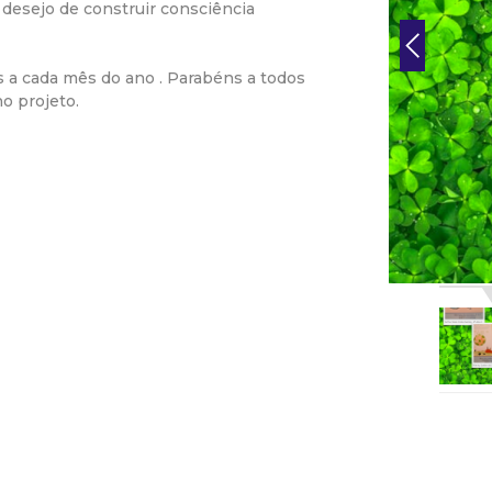
 desejo de construir consciência
r
 a cada mês do ano . Parabéns a todos
a
o projeto.
M
u
n
i
c
i
p