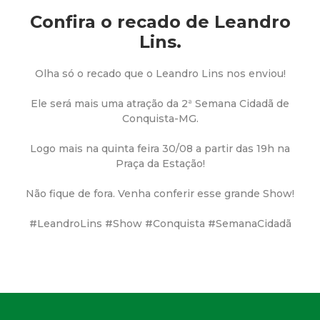
a
Confira o recado de Leandro
M
Lins.
u
Olha só o recado que o Leandro Lins nos enviou!
n
Ele será mais uma atração da 2ª Semana Cidadã de
Conquista-MG.
i
Logo mais na quinta feira 30/08 a partir das 19h na
Praça da Estação!
c
Não fique de fora. Venha conferir esse grande Show!
i
#LeandroLins #Show #Conquista #SemanaCidadã
p
a
l