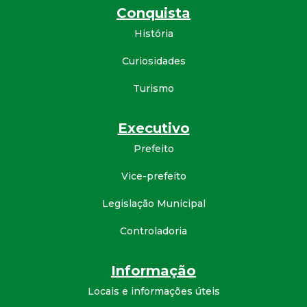
Conquista
d
História
e
Curiosidades
C
Turismo
o
Executivo
n
Prefeito
Vice-prefeito
q
Legislação Municipal
u
Controladoria
i
Informação
s
Locais e informações úteis