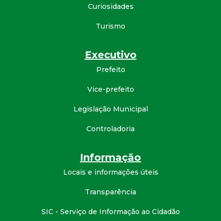
Curiosidades
d
Turismo
e
Executivo
C
Prefeito
o
Vice-prefeito
n
Legislação Municipal
Controladoria
q
u
Informação
Locais e informações úteis
i
Transparência
s
SIC - Serviço de Informação ao Cidadão