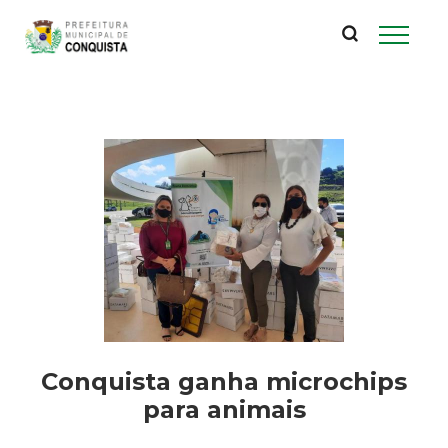
P
Pular
para
r
o
conteúdo
e
principal
f
e
i
t
u
Conquista ganha microchips
r
para animais