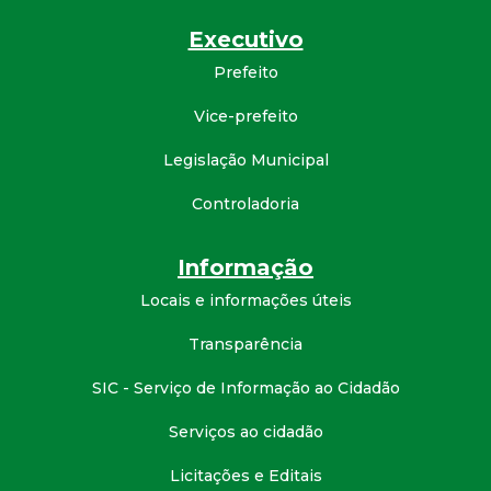
d
Executivo
Prefeito
e
Vice-prefeito
C
Legislação Municipal
o
Controladoria
n
Informação
q
Locais e informações úteis
u
Transparência
SIC - Serviço de Informação ao Cidadão
i
Serviços ao cidadão
s
Licitações e Editais