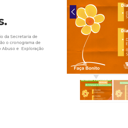
r
s.
a
M
io da Secretaria de
ação o cronograma de
u
o Abuso e Exploração
n
i
c
i
p