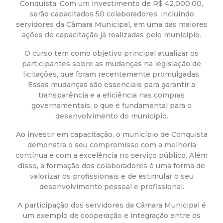
a
Conquista. Com um investimento de R$ 42.000,00,
serão capacitados 50 colaboradores, incluindo
M
servidores da Câmara Municipal, em uma das maiores
ações de capacitação já realizadas pelo município.
u
O curso tem como objetivo principal atualizar os
participantes sobre as mudanças na legislação de
n
licitações, que foram recentemente promulgadas.
Essas mudanças são essenciais para garantir a
i
transparência e a eficiência nas compras
governamentais, o que é fundamental para o
c
desenvolvimento do município.
Ao investir em capacitação, o município de Conquista
i
demonstra o seu compromisso com a melhoria
contínua e com a excelência no serviço público. Além
p
disso, a formação dos colaboradores é uma forma de
valorizar os profissionais e de estimular o seu
desenvolvimento pessoal e profissional.
a
A participação dos servidores da Câmara Municipal é
l
um exemplo de cooperação e integração entre os