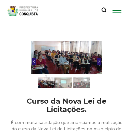
P
Pular
para
r
o
conteúdo
e
principal
f
e
i
t
Curso da Nova Lei de
u
Licitações.
r
É com muita satisfação que anunciamos a realização
do curso da Nova Lei de Licitações no município de