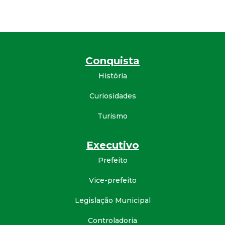
d
e
Conquista
C
História
o
Curiosidades
n
Turismo
q
Executivo
u
Prefeito
Vice-prefeito
i
Legislação Municipal
s
Controladoria