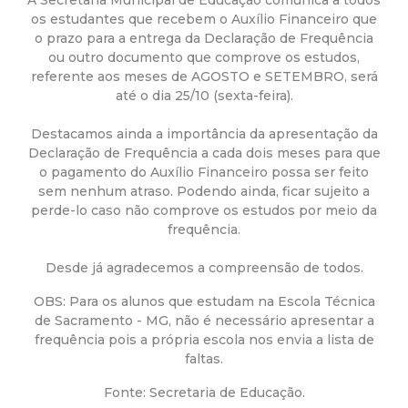
a
A Secretaria Municipal de Educação comunica a todos
os estudantes que recebem o Auxílio Financeiro que
M
o prazo para a entrega da Declaração de Frequência
ou outro documento que comprove os estudos,
referente aos meses de AGOSTO e SETEMBRO, será
u
até o dia 25/10 (sexta-feira).
n
Destacamos ainda a importância da apresentação da
Declaração de Frequência a cada dois meses para que
i
o pagamento do Auxílio Financeiro possa ser feito
sem nenhum atraso. Podendo ainda, ficar sujeito a
perde-lo caso não comprove os estudos por meio da
c
frequência.
i
Desde já agradecemos a compreensão de todos.
p
OBS: Para os alunos que estudam na Escola Técnica
de Sacramento - MG, não é necessário apresentar a
frequência pois a própria escola nos envia a lista de
a
faltas.
l
Fonte: Secretaria de Educação.