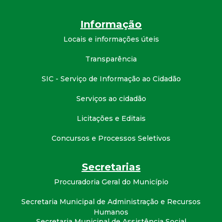
t
Informação
a
Locais e informações úteis
M
Transparência
G
SIC - Serviço de Informação ao Cidadão
Serviços ao cidadão
Licitações e Editais
Concursos e Processos Seletivos
Secretarias
Procuradoria Geral do Município
Secretaria Municipal de Administração e Recursos
Humanos
Secretaria Municipal de Assistência Social