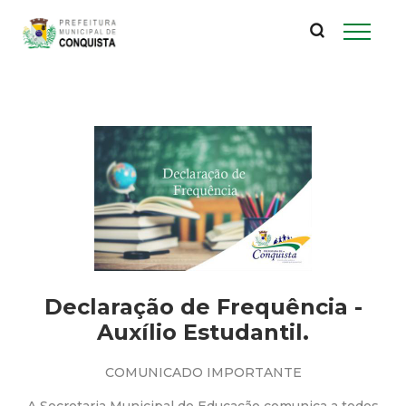
P
Pular
para
r
o
conteúdo
e
principal
f
e
i
t
Declaração de Frequência -
u
Auxílio Estudantil.
r
COMUNICADO IMPORTANTE