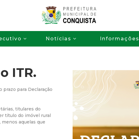
Pular
para
o
P
conteúdo
ecutivo
Notícias
Informaçõe
principal
r
e
o ITR.
f
e
o prazo para Declaração
i
rias, titulares do
r título do imóvel rural
t
R, menos aquelas que
u