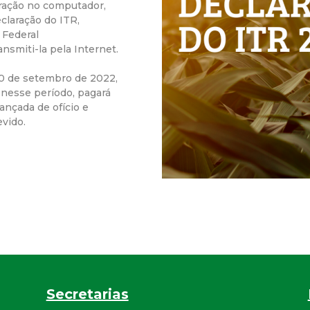
aração no computador,
r
claração do ITR,
 Federal
ansmiti-la pela Internet.
a
30 de setembro de 2022,
M
 nesse período, pagará
lançada de ofício e
u
evido.
n
i
c
i
p
Secretarias